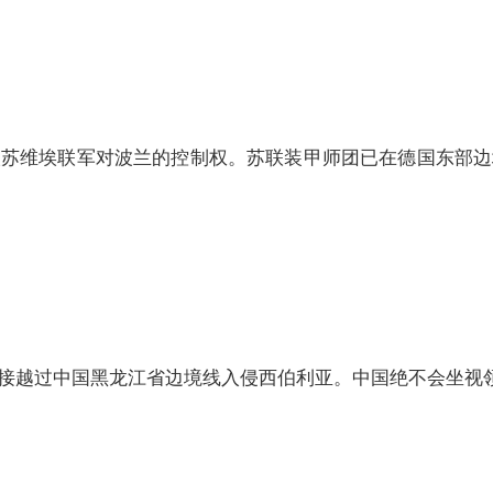
维埃联军对波兰的控制权。苏联装甲师团已在德国东部边
越过中国黑龙江省边境线入侵西伯利亚。中国绝不会坐视领