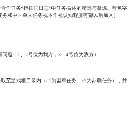
作任务“指挥官日志”中任务描述的精选与凝炼。蓝色字
任务和中国单人任务视本作被认知程度有望以后加入）
题；1、2号位为我方，3、4号位为敌方）
文件全部提取至游戏根目录内（c1为盟军任务，c2为苏联任务），并