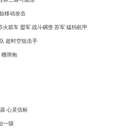
如移动攻击
火箭车 盟军 战斗碉堡 苏军 猛犸机甲
队 超时空狙击手
 榴弹炮
器 心灵信标
始一级