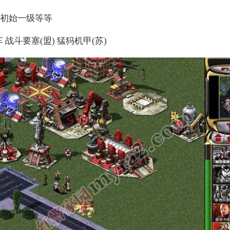
 初始一级等等
斗要塞(盟) 猛犸机甲(苏)