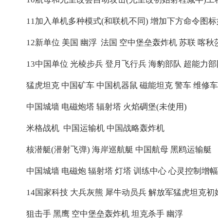
11加入单机多种模式(和联机不同) 增加下方命令图标
12新单位 美国 幽浮 法国 空中堡垒轰炸机 苏联 喀秋莎
13中国单位 光棱步兵 登月飞行兵 海豹部队 超能力部
猛虎坦克 中国矿车 中国机器鼠 磁能坦克 警车 维修车
中国城墙 电磁炮塔 辐射塔 火焰碉堡(未使用)
米格战机 中国运输机 中国战略轰炸机
核潜艇(潜射飞弹) 海岸巡航艇 中国航母 黑鸥运输艇
中国城墙 电磁炮 辐射塔 灯塔 训练中心 心灵控制增幅
14国家科技 大兵灰熊 犀牛动员兵 解放军猛虎坦克初
狙击手 黑鹰 空中堡垒轰炸机 坦克杀手 幽浮