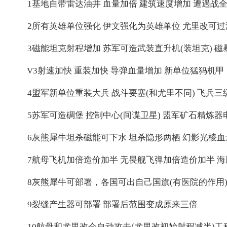
1基地自带雷达油井 血量加倍 建筑速度增加 遭遇战全图
2所有英雄单位强化 伊文强化为英雄单位 尤里改可过海
3磁能坦克射程增加 苏军可造武装直升机(装坦克) 磁
V3射速加快 重装加快 导弹血量增加 新单位猛犸机甲
4盟军新单位重装大兵 战斗要塞(和尤里不同) 飞兵三
5苏军可造碉堡 控制中心(间谍卫星) 盟军矿石精炼器
6灰熊犀牛坦杀磁能可下水 坦杀隐形两栖 幻影光棱血
7航母飞机加倍造价加半 无畏舰飞弹加倍造价加半 海
8灰熊犀牛可部署，各国可出自己国旗(有医院的作用
9裂缝产生器可部署 部署后范围变成原来三倍
10航母和尤里改会自动攻击(尤里改初始射程减半)工