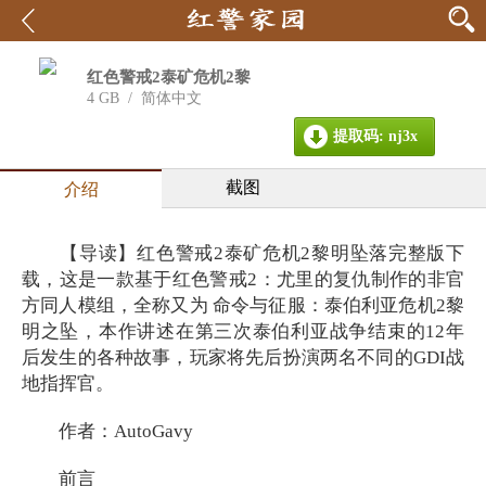
红色警戒2泰矿危机2黎
明坠落完整版
4 GB
/
简体中文
提取码: nj3x
截图
介绍
【导读】红色警戒2泰矿危机2黎明坠落完整版下
载，这是一款基于红色警戒2：尤里的复仇制作的非官
方同人模组，全称又为 命令与征服：泰伯利亚危机2黎
明之坠，本作讲述在第三次泰伯利亚战争结束的12年
后发生的各种故事，玩家将先后扮演两名不同的GDI战
地指挥官。
作者：AutoGavy
前言