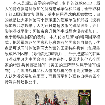
本人是通过自学的初学者，制作的这款MOD，最
大的特点就是所添加的所有隐藏单位和武器，全部取材
于红2原版和尤复原版，基本使用游戏的原始数据，目
的就是让大家体验两个原版里的隐藏单位和武器（没有
添加埃菲尔铁塔，因为它只是超级版的磁暴线圈，并且
影响游戏平衡；阿帕奇直升机等半成品也没有添加）。
至于游戏里国家的改动，本人仿照红警3的精简国家模
式，把盟军阵营的国家和苏联阵营的国家各自整合，优
点是可以同时体验到两大阵营的国家特殊兵种（如果能
改成PVP比赛，我相信更加精彩）。至于把盟军的韩国
（游戏里改为中国台湾）刨除在外，是因为其他八个国
家的特殊兵种都是陆军（美国的空降部队属于陆军编
制），而黑鹰战机又和入侵者战机的作用高度重叠，本
人认为没必要加在里面，而且盟军和苏联各自拥有四个
特殊兵种还很公平。