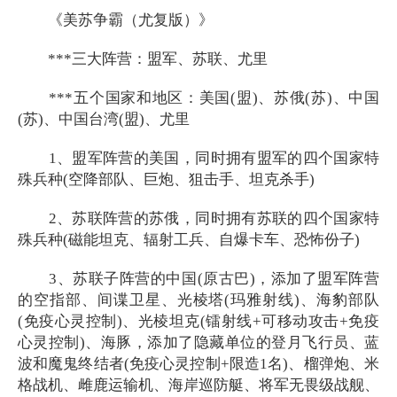
《美苏争霸（尤复版）》
***三大阵营：盟军、苏联、尤里
***五个国家和地区：美国(盟)、苏俄(苏)、中国
(苏)、中国台湾(盟)、尤里
1、盟军阵营的美国，同时拥有盟军的四个国家特
殊兵种(空降部队、巨炮、狙击手、坦克杀手)
2、苏联阵营的苏俄，同时拥有苏联的四个国家特
殊兵种(磁能坦克、辐射工兵、自爆卡车、恐怖份子)
3、苏联子阵营的中国(原古巴)，添加了盟军阵营
的空指部、间谍卫星、光棱塔(玛雅射线)、海豹部队
(免疫心灵控制)、光棱坦克(镭射线+可移动攻击+免疫
心灵控制)、海豚，添加了隐藏单位的登月飞行员、蓝
波和魔鬼终结者(免疫心灵控制+限造1名)、榴弹炮、米
格战机、雌鹿运输机、海岸巡防艇、将军无畏级战舰、